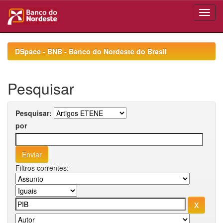
Skip
navigation
DSpace - BNB - Banco do Nordeste do Brasil
Pesquisar
Pesquisar:
por
Filtros correntes: