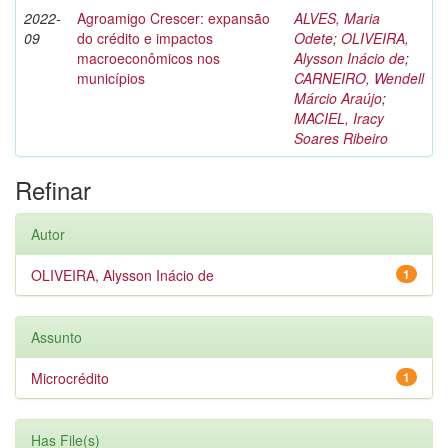
2022-
Agroamigo Crescer: expansão
ALVES, Maria
09
do crédito e impactos
Odete
;
OLIVEIRA,
macroeconômicos nos
Alysson Inácio de
;
municípios
CARNEIRO, Wendell
Márcio Araújo
;
MACIEL, Iracy
Soares Ribeiro
Refinar
Autor
OLIVEIRA, Alysson Inácio de
1
Assunto
Microcrédito
1
Has File(s)