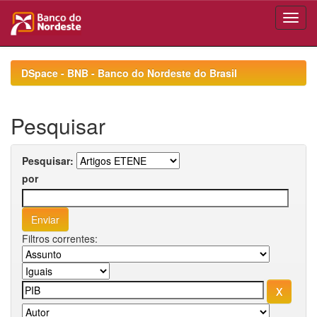
Skip
navigation
DSpace - BNB - Banco do Nordeste do Brasil
Pesquisar
Pesquisar:
por
Filtros correntes: