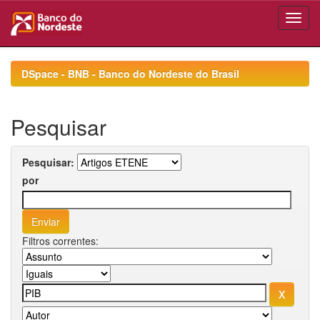
Skip
navigation
DSpace - BNB - Banco do Nordeste do Brasil
Pesquisar
Pesquisar:
por
Filtros correntes: