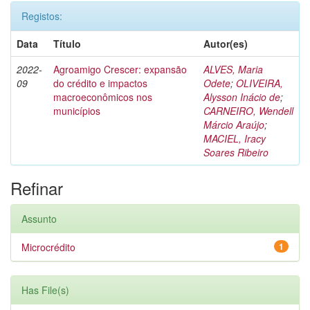
Registos:
Data
Título
Autor(es)
2022-
Agroamigo Crescer: expansão
ALVES, Maria
09
do crédito e impactos
Odete
;
OLIVEIRA,
macroeconômicos nos
Alysson Inácio de
;
municípios
CARNEIRO, Wendell
Márcio Araújo
;
MACIEL, Iracy
Soares Ribeiro
Refinar
Assunto
Microcrédito
1
Has File(s)