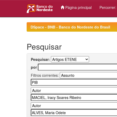
Página principal
Percorrer
Skip
navigation
DSpace - BNB - Banco do Nordeste do Brasil
Pesquisar
Pesquisar:
por
Filtros correntes: