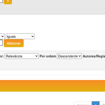
or:
Por ordem
Autores/Regi