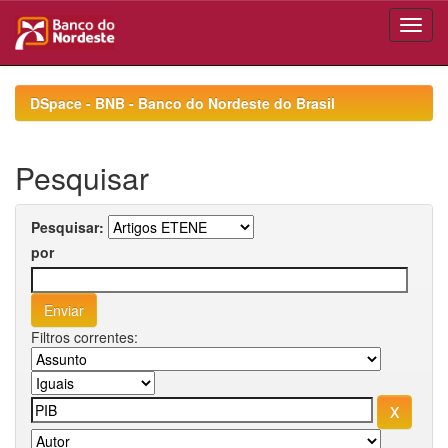
Skip
navigation
DSpace - BNB - Banco do Nordeste do Brasil
Pesquisar
Pesquisar:
por
Filtros correntes: