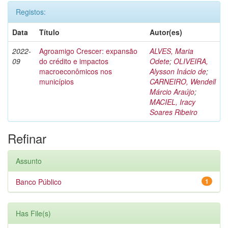
Registos:
Data
Título
Autor(es)
2022-
Agroamigo Crescer: expansão
ALVES, Maria
09
do crédito e impactos
Odete
;
OLIVEIRA,
macroeconômicos nos
Alysson Inácio de
;
municípios
CARNEIRO, Wendell
Márcio Araújo
;
MACIEL, Iracy
Soares Ribeiro
Refinar
Assunto
Banco Público
1
Has File(s)