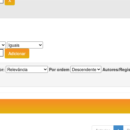
or:
Por ordem
Autores/Regi