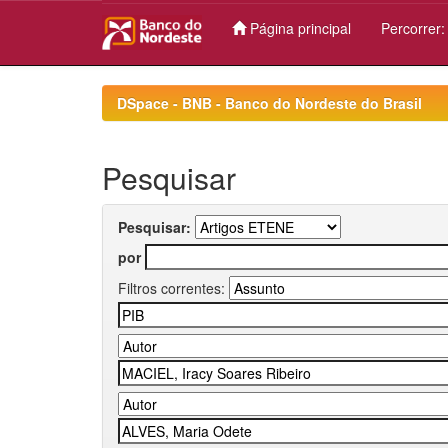
Página principal
Percorrer
Skip
navigation
DSpace - BNB - Banco do Nordeste do Brasil
Pesquisar
Pesquisar:
por
Filtros correntes: