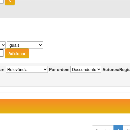
or:
Por ordem
Autores/Regi