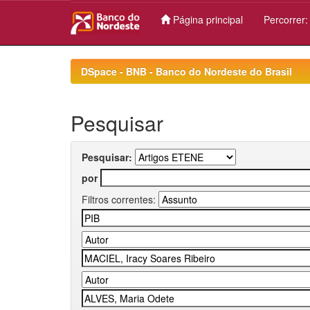
Página principal
Percorrer
Skip
navigation
DSpace - BNB - Banco do Nordeste do Brasil
Pesquisar
Pesquisar:
por
Filtros correntes: