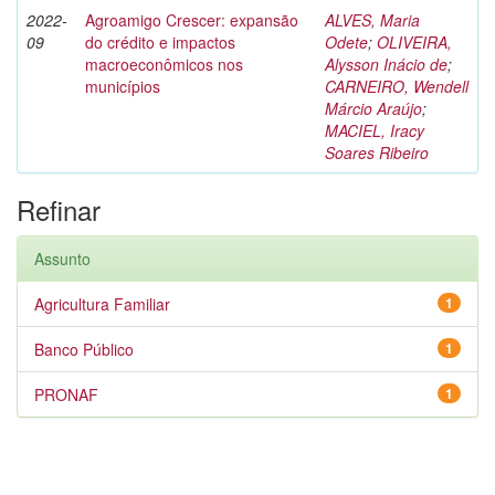
2022-
Agroamigo Crescer: expansão
ALVES, Maria
09
do crédito e impactos
Odete
;
OLIVEIRA,
macroeconômicos nos
Alysson Inácio de
;
municípios
CARNEIRO, Wendell
Márcio Araújo
;
MACIEL, Iracy
Soares Ribeiro
Refinar
Assunto
Agricultura Familiar
1
Banco Público
1
PRONAF
1