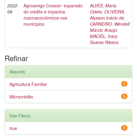
2022-
Agroamigo Crescer: expansão
ALVES, Maria
09
do crédito e impactos
Odete
;
OLIVEIRA,
macroeconômicos nos
Alysson Inácio de
;
municípios
CARNEIRO, Wendell
Márcio Araújo
;
MACIEL, Iracy
Soares Ribeiro
Refinar
Assunto
Agricultura Familiar
1
Microcrédito
1
Has File(s)
true
1