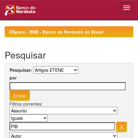
Skip
navigation
DSpace - BNB - Banco do Nordeste do Brasil
Pesquisar
Pesquisar:
por
Filtros correntes: