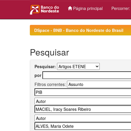
Página principal
Percorrer
Skip
navigation
DSpace - BNB - Banco do Nordeste do Brasil
Pesquisar
Pesquisar:
por
Filtros correntes: