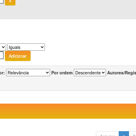
or:
Por ordem
Autores/Regi