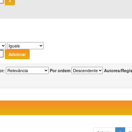
or:
Por ordem
Autores/Regi