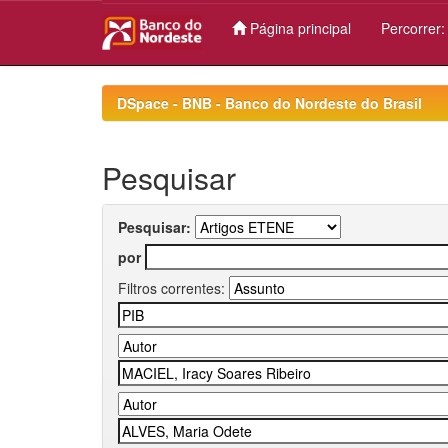
Página principal
Percorrer
Skip
navigation
DSpace - BNB - Banco do Nordeste do Brasil
Pesquisar
Pesquisar:
por
Filtros correntes: