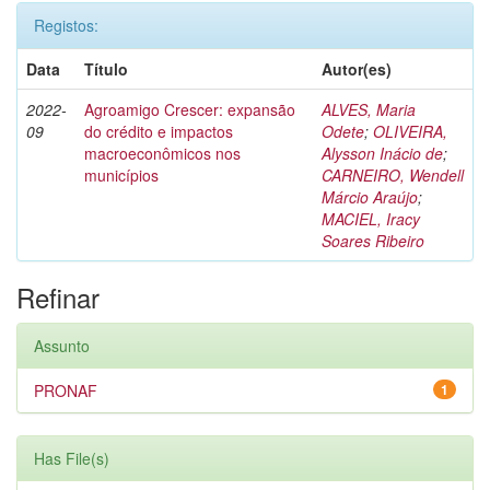
Registos:
Data
Título
Autor(es)
2022-
Agroamigo Crescer: expansão
ALVES, Maria
09
do crédito e impactos
Odete
;
OLIVEIRA,
macroeconômicos nos
Alysson Inácio de
;
municípios
CARNEIRO, Wendell
Márcio Araújo
;
MACIEL, Iracy
Soares Ribeiro
Refinar
Assunto
PRONAF
1
Has File(s)