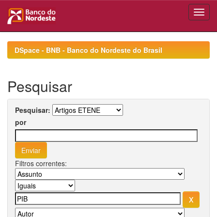
Skip
navigation
DSpace - BNB - Banco do Nordeste do Brasil
Pesquisar
Pesquisar:
por
Filtros correntes: