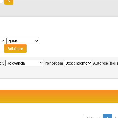
or:
Por ordem
Autores/Regi