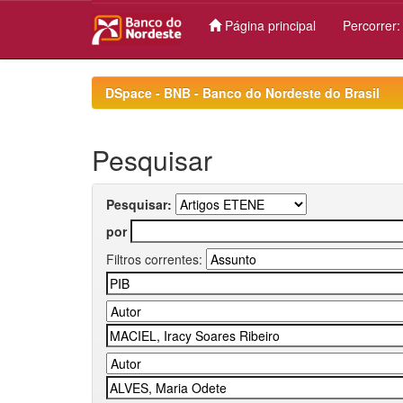
Página principal
Percorrer
Skip
navigation
DSpace - BNB - Banco do Nordeste do Brasil
Pesquisar
Pesquisar:
por
Filtros correntes: