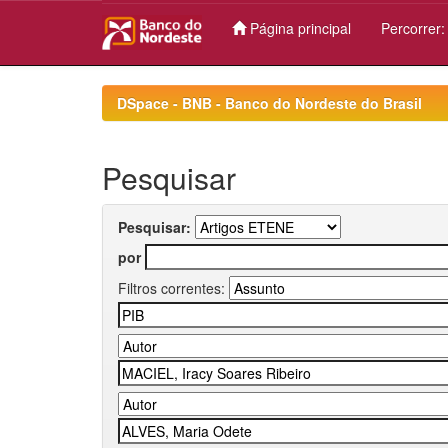
Página principal
Percorrer
Skip
navigation
DSpace - BNB - Banco do Nordeste do Brasil
Pesquisar
Pesquisar:
por
Filtros correntes: