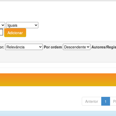
or:
Por ordem
Autores/Regi
Anterior
1
P