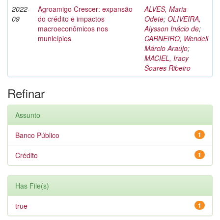
2022-
Agroamigo Crescer: expansão
ALVES, Maria
09
do crédito e impactos
Odete
;
OLIVEIRA,
macroeconômicos nos
Alysson Inácio de
;
municípios
CARNEIRO, Wendell
Márcio Araújo
;
MACIEL, Iracy
Soares Ribeiro
Refinar
Assunto
Banco Público
1
Crédito
1
Has File(s)
true
1