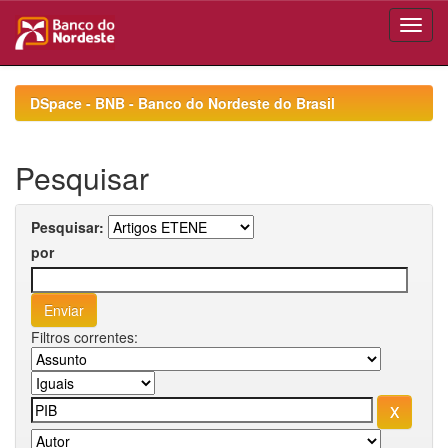
Skip
navigation
DSpace - BNB - Banco do Nordeste do Brasil
Pesquisar
Pesquisar:
por
Filtros correntes: