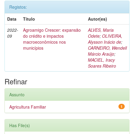
Registos:
Data
Título
Autor(es)
2022-
Agroamigo Crescer: expansão
ALVES, Maria
09
do crédito e impactos
Odete
;
OLIVEIRA,
macroeconômicos nos
Alysson Inácio de
;
municípios
CARNEIRO, Wendell
Márcio Araújo
;
MACIEL, Iracy
Soares Ribeiro
Refinar
Assunto
Agricultura Familiar
1
Has File(s)