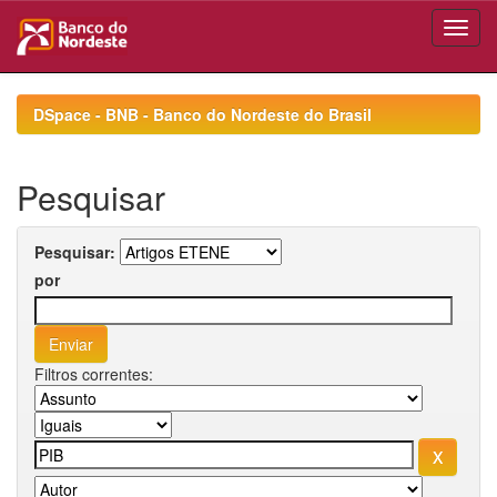
Skip
navigation
DSpace - BNB - Banco do Nordeste do Brasil
Pesquisar
Pesquisar:
por
Filtros correntes: