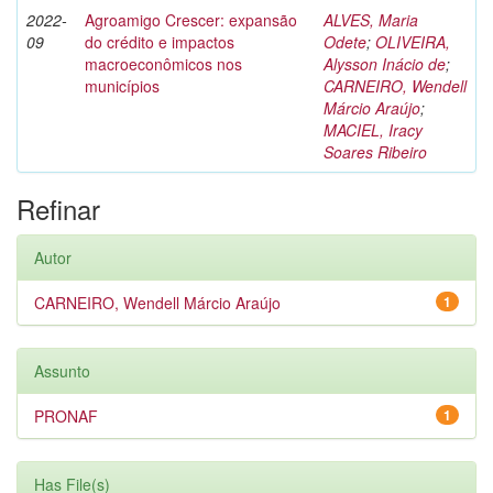
2022-
Agroamigo Crescer: expansão
ALVES, Maria
09
do crédito e impactos
Odete
;
OLIVEIRA,
macroeconômicos nos
Alysson Inácio de
;
municípios
CARNEIRO, Wendell
Márcio Araújo
;
MACIEL, Iracy
Soares Ribeiro
Refinar
Autor
CARNEIRO, Wendell Márcio Araújo
1
Assunto
PRONAF
1
Has File(s)