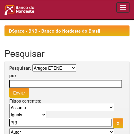
Skip
navigation
DSpace - BNB - Banco do Nordeste do Brasil
Pesquisar
Pesquisar:
por
Filtros correntes: