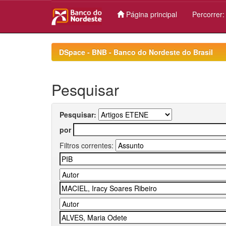
Página principal
Percorrer
Skip
navigation
DSpace - BNB - Banco do Nordeste do Brasil
Pesquisar
Pesquisar:
por
Filtros correntes: