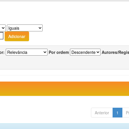
or:
Por ordem
Autores/Regi
Anterior
1
P