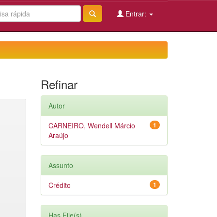
Entrar:
Refinar
Autor
CARNEIRO, Wendell Márcio
1
Araújo
Assunto
Crédito
1
Has File(s)