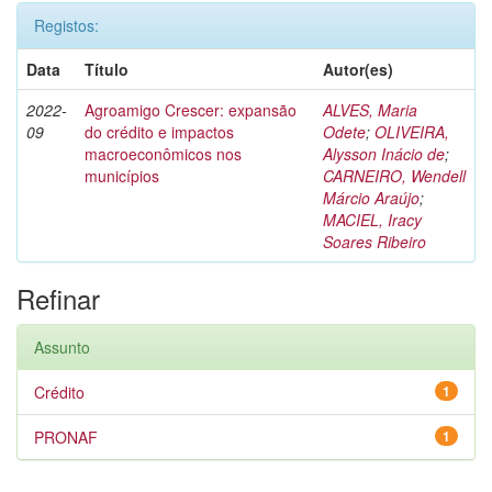
Registos:
Data
Título
Autor(es)
2022-
Agroamigo Crescer: expansão
ALVES, Maria
09
do crédito e impactos
Odete
;
OLIVEIRA,
macroeconômicos nos
Alysson Inácio de
;
municípios
CARNEIRO, Wendell
Márcio Araújo
;
MACIEL, Iracy
Soares Ribeiro
Refinar
Assunto
Crédito
1
PRONAF
1