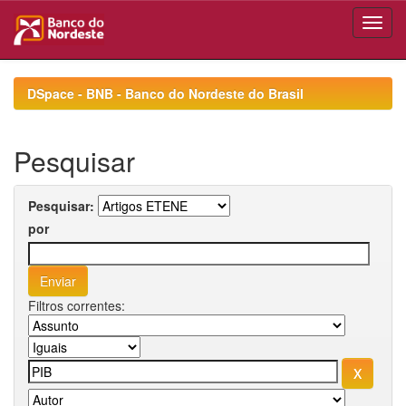
Skip
navigation
DSpace - BNB - Banco do Nordeste do Brasil
Pesquisar
Pesquisar:
por
Filtros correntes: