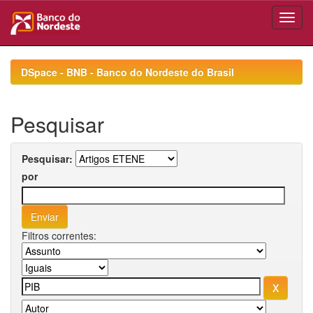
Skip
navigation
DSpace - BNB - Banco do Nordeste do Brasil
Pesquisar
Pesquisar:
por
Filtros correntes: