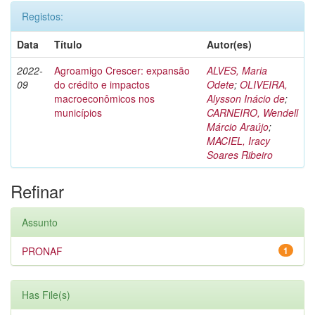
Registos:
Data
Título
Autor(es)
2022-
Agroamigo Crescer: expansão
ALVES, Maria
09
do crédito e impactos
Odete
;
OLIVEIRA,
macroeconômicos nos
Alysson Inácio de
;
municípios
CARNEIRO, Wendell
Márcio Araújo
;
MACIEL, Iracy
Soares Ribeiro
Refinar
Assunto
PRONAF
1
Has File(s)