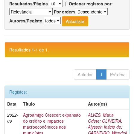
Resultados/Página
|
Ordenar registos por:
Por ordem
Autores/Registo
Resultados 1-1 de 1.
Anterior
1
Próxima
Registos:
Data
Título
Autor(es)
2022-
Agroamigo Crescer: expansão
ALVES, Maria
09
do crédito e impactos
Odete
;
OLIVEIRA,
macroeconômicos nos
Alysson Inácio de
;
municípios
CARNEIRO, Wendell