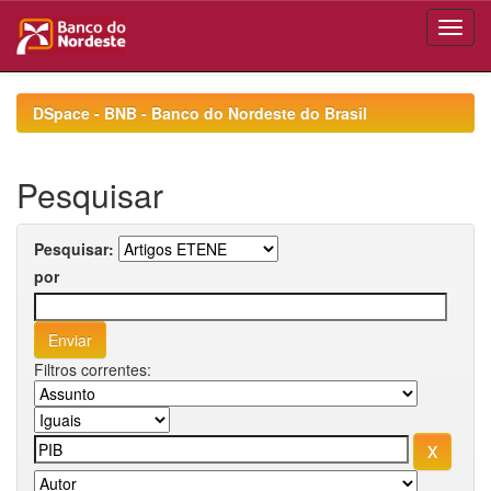
Skip
navigation
DSpace - BNB - Banco do Nordeste do Brasil
Pesquisar
Pesquisar:
por
Filtros correntes: