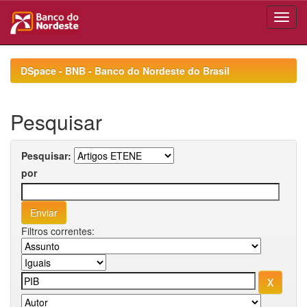
Skip
navigation
DSpace - BNB - Banco do Nordeste do Brasil
Pesquisar
Pesquisar:
por
Filtros correntes: