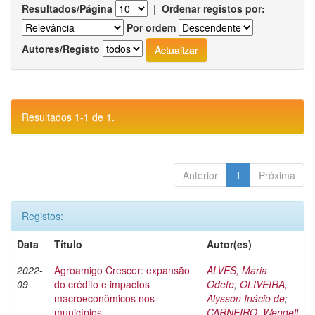
Resultados/Página
|
Ordenar registos por:
Por ordem
Autores/Registo
Resultados 1-1 de 1.
Anterior
1
Próxima
Registos:
Data
Título
Autor(es)
2022-
Agroamigo Crescer: expansão
ALVES, Maria
09
do crédito e impactos
Odete
;
OLIVEIRA,
macroeconômicos nos
Alysson Inácio de
;
municípios
CARNEIRO, Wendell