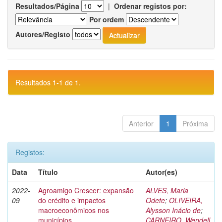
Resultados/Página
|
Ordenar registos por:
Por ordem
Autores/Registo
Resultados 1-1 de 1.
Anterior
1
Próxima
Registos:
Data
Título
Autor(es)
2022-
Agroamigo Crescer: expansão
ALVES, Maria
09
do crédito e impactos
Odete
;
OLIVEIRA,
macroeconômicos nos
Alysson Inácio de
;
municípios
CARNEIRO, Wendell