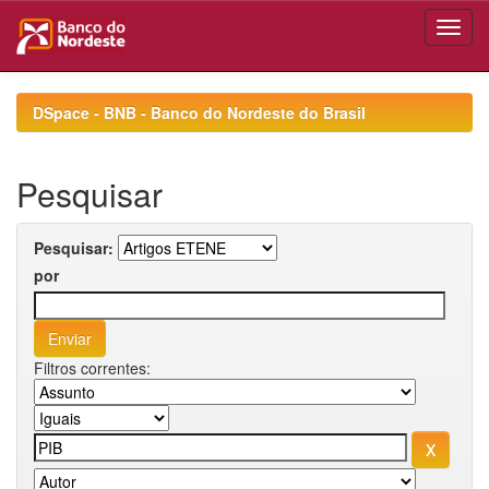
Skip
navigation
DSpace - BNB - Banco do Nordeste do Brasil
Pesquisar
Pesquisar:
por
Filtros correntes: