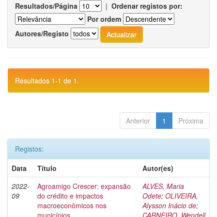
Resultados/Página
|
Ordenar registos por:
Por ordem
Autores/Registo
Resultados 1-1 de 1.
Anterior
1
Próxima
Registos:
Data
Título
Autor(es)
2022-
Agroamigo Crescer: expansão
ALVES, Maria
09
do crédito e impactos
Odete
;
OLIVEIRA,
macroeconômicos nos
Alysson Inácio de
;
municípios
CARNEIRO, Wendell