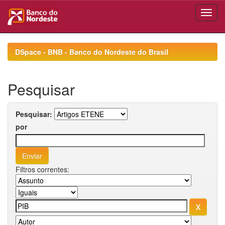
Skip
navigation
DSpace - BNB - Banco do Nordeste do Brasil
Pesquisar
Pesquisar:
por
Filtros correntes: