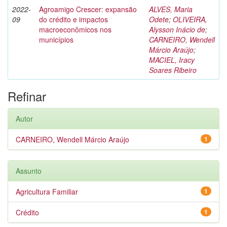
2022-
Agroamigo Crescer: expansão
ALVES, Maria
09
do crédito e impactos
Odete
;
OLIVEIRA,
macroeconômicos nos
Alysson Inácio de
;
municípios
CARNEIRO, Wendell
Márcio Araújo
;
MACIEL, Iracy
Soares Ribeiro
Refinar
Autor
CARNEIRO, Wendell Márcio Araújo
1
Assunto
Agricultura Familiar
1
Crédito
1