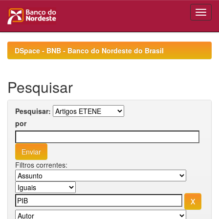
Skip
navigation
DSpace - BNB - Banco do Nordeste do Brasil
Pesquisar
Pesquisar:
por
Filtros correntes: