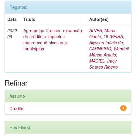
Registos:
Data
Título
Autor(es)
2022-
Agroamigo Crescer: expansão
ALVES, Maria
09
do crédito e impactos
Odete
;
OLIVEIRA,
macroeconômicos nos
Alysson Inácio de
;
municípios
CARNEIRO, Wendell
Márcio Araújo
;
MACIEL, Iracy
Soares Ribeiro
Refinar
Assunto
Crédito
1
Has File(s)