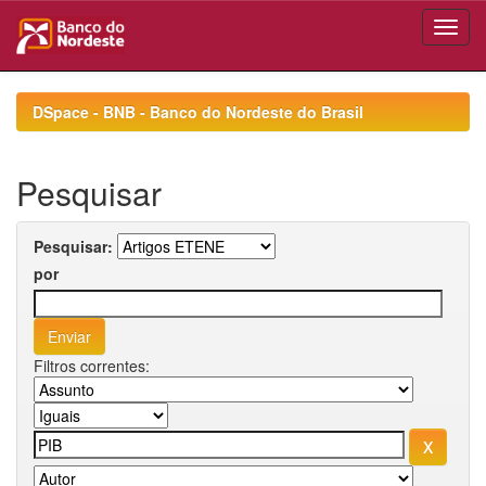
Skip
navigation
DSpace - BNB - Banco do Nordeste do Brasil
Pesquisar
Pesquisar:
por
Filtros correntes: