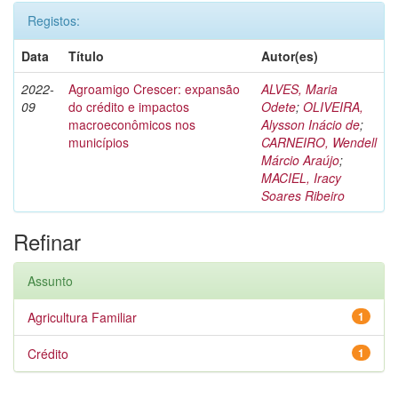
Registos:
Data
Título
Autor(es)
2022-
Agroamigo Crescer: expansão
ALVES, Maria
09
do crédito e impactos
Odete
;
OLIVEIRA,
macroeconômicos nos
Alysson Inácio de
;
municípios
CARNEIRO, Wendell
Márcio Araújo
;
MACIEL, Iracy
Soares Ribeiro
Refinar
Assunto
Agricultura Familiar
1
Crédito
1