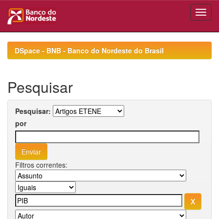
Skip
navigation
DSpace - BNB - Banco do Nordeste do Brasil
Pesquisar
Pesquisar:
por
Filtros correntes: