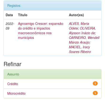
Registos:
Data
Título
Autor(es)
2022-
Agroamigo Crescer: expansão
ALVES, Maria
09
do crédito e impactos
Odete
;
OLIVEIRA,
macroeconômicos nos
Alysson Inácio de
;
municípios
CARNEIRO, Wendell
Márcio Araújo
;
MACIEL, Iracy
Soares Ribeiro
Refinar
Assunto
Crédito
1
Microcrédito
1