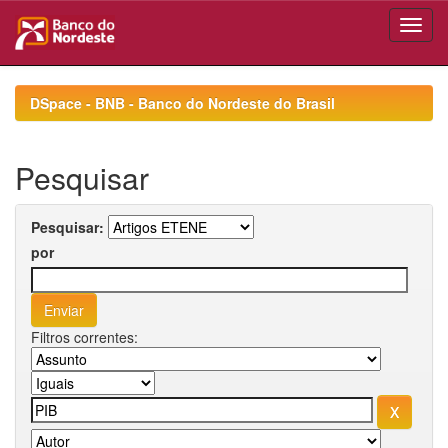
Skip
navigation
DSpace - BNB - Banco do Nordeste do Brasil
Pesquisar
Pesquisar:
por
Filtros correntes: