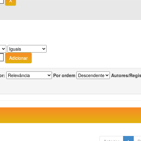
or:
Por ordem
Autores/Regi