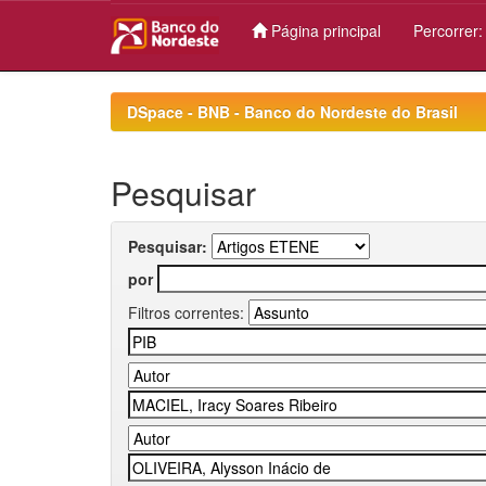
Página principal
Percorrer
Skip
navigation
DSpace - BNB - Banco do Nordeste do Brasil
Pesquisar
Pesquisar:
por
Filtros correntes: