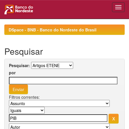
Skip
navigation
DSpace - BNB - Banco do Nordeste do Brasil
Pesquisar
Pesquisar:
por
Filtros correntes: