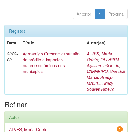
Anterior
1
Próxima
Registos:
Data
Título
Autor(es)
2022-
Agroamigo Crescer: expansão
ALVES, Maria
09
do crédito e impactos
Odete
;
OLIVEIRA,
macroeconômicos nos
Alysson Inácio de
;
municípios
CARNEIRO, Wendell
Márcio Araújo
;
MACIEL, Iracy
Soares Ribeiro
Refinar
Autor
ALVES, Maria Odete
1