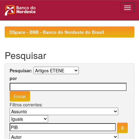
Skip
navigation
DSpace - BNB - Banco do Nordeste do Brasil
Pesquisar
Pesquisar:
por
Filtros correntes: