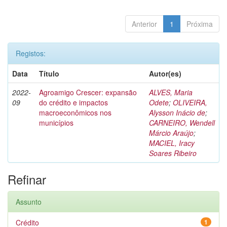
Anterior
1
Próxima
Registos:
Data
Título
Autor(es)
2022-
Agroamigo Crescer: expansão
ALVES, Maria
09
do crédito e impactos
Odete
;
OLIVEIRA,
macroeconômicos nos
Alysson Inácio de
;
municípios
CARNEIRO, Wendell
Márcio Araújo
;
MACIEL, Iracy
Soares Ribeiro
Refinar
Assunto
Crédito
1