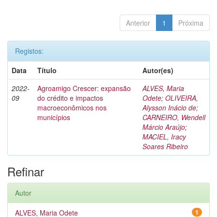
Anterior
1
Próxima
Registos:
Data
Título
Autor(es)
2022-
Agroamigo Crescer: expansão
ALVES, Maria
09
do crédito e impactos
Odete
;
OLIVEIRA,
macroeconômicos nos
Alysson Inácio de
;
municípios
CARNEIRO, Wendell
Márcio Araújo
;
MACIEL, Iracy
Soares Ribeiro
Refinar
Autor
ALVES, Maria Odete
1