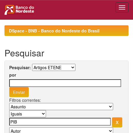
Skip
navigation
DSpace - BNB - Banco do Nordeste do Brasil
Pesquisar
Pesquisar:
por
Filtros correntes: