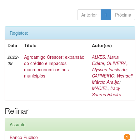
Anterior
1
Próxima
Registos:
Data
Título
Autor(es)
2022-
Agroamigo Crescer: expansão
ALVES, Maria
09
do crédito e impactos
Odete
;
OLIVEIRA,
macroeconômicos nos
Alysson Inácio de
;
municípios
CARNEIRO, Wendell
Márcio Araújo
;
MACIEL, Iracy
Soares Ribeiro
Refinar
Assunto
Banco Público
1