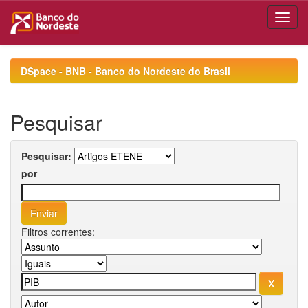
Skip
navigation
DSpace - BNB - Banco do Nordeste do Brasil
Pesquisar
Pesquisar:
por
Filtros correntes: