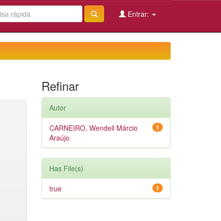
Entrar:
Refinar
Autor
CARNEIRO, Wendell Márcio
1
Araújo
Has File(s)
true
1