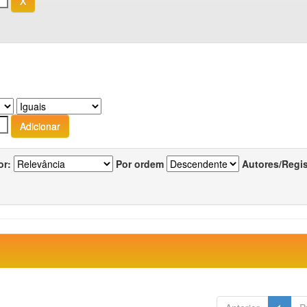
or:
Por ordem
Autores/Regi