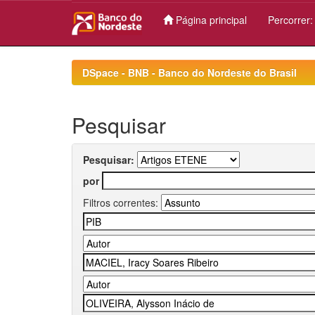
Página principal
Percorrer
Skip
navigation
DSpace - BNB - Banco do Nordeste do Brasil
Pesquisar
Pesquisar:
por
Filtros correntes: