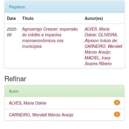
Registos:
Data
Título
Autor(es)
2022-
Agroamigo Crescer: expansão
ALVES, Maria
09
do crédito e impactos
Odete
;
OLIVEIRA,
macroeconômicos nos
Alysson Inácio de
;
municípios
CARNEIRO, Wendell
Márcio Araújo
;
MACIEL, Iracy
Soares Ribeiro
Refinar
Autor
ALVES, Maria Odete
1
CARNEIRO, Wendell Márcio Araújo
1