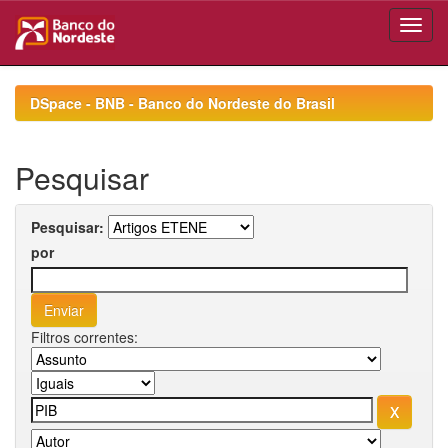
Skip
navigation
DSpace - BNB - Banco do Nordeste do Brasil
Pesquisar
Pesquisar:
por
Filtros correntes: