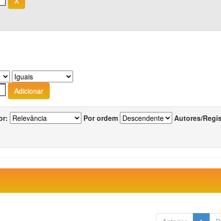
or:
Por ordem
Autores/Regi