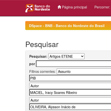
Página principal
Percorrer
Skip
navigation
DSpace - BNB - Banco do Nordeste do Brasil
Pesquisar
Pesquisar:
por
Filtros correntes: