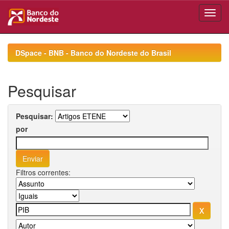
Skip
navigation
DSpace - BNB - Banco do Nordeste do Brasil
Pesquisar
Pesquisar:
por
Filtros correntes: