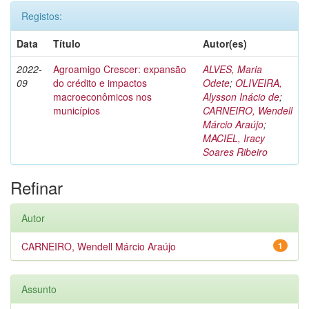
Registos:
Data
Título
Autor(es)
2022-
Agroamigo Crescer: expansão
ALVES, Maria
09
do crédito e impactos
Odete
;
OLIVEIRA,
macroeconômicos nos
Alysson Inácio de
;
municípios
CARNEIRO, Wendell
Márcio Araújo
;
MACIEL, Iracy
Soares Ribeiro
Refinar
Autor
CARNEIRO, Wendell Márcio Araújo
1
Assunto