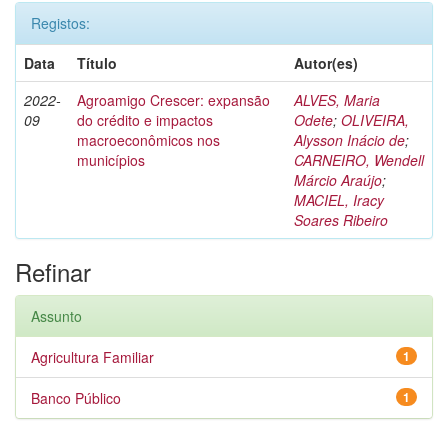
Registos:
Data
Título
Autor(es)
2022-
Agroamigo Crescer: expansão
ALVES, Maria
09
do crédito e impactos
Odete
;
OLIVEIRA,
macroeconômicos nos
Alysson Inácio de
;
municípios
CARNEIRO, Wendell
Márcio Araújo
;
MACIEL, Iracy
Soares Ribeiro
Refinar
Assunto
Agricultura Familiar
1
Banco Público
1