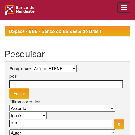
Skip
navigation
DSpace - BNB - Banco do Nordeste do Brasil
Pesquisar
Pesquisar:
por
Filtros correntes: