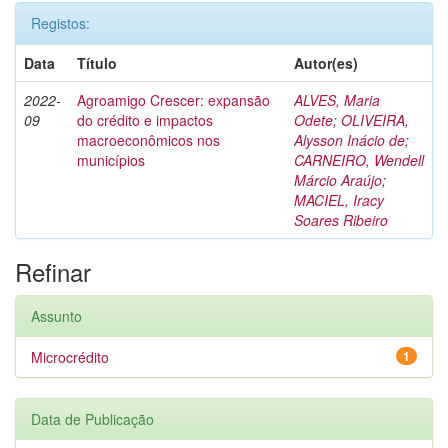
Registos:
Data
Título
Autor(es)
2022-
Agroamigo Crescer: expansão
ALVES, Maria
09
do crédito e impactos
Odete
;
OLIVEIRA,
macroeconômicos nos
Alysson Inácio de
;
municípios
CARNEIRO, Wendell
Márcio Araújo
;
MACIEL, Iracy
Soares Ribeiro
Refinar
Assunto
Microcrédito
1
Data de Publicação