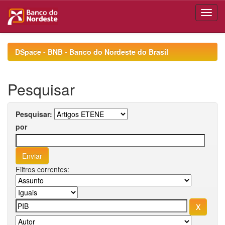
Skip
navigation
DSpace - BNB - Banco do Nordeste do Brasil
Pesquisar
Pesquisar:
por
Filtros correntes: