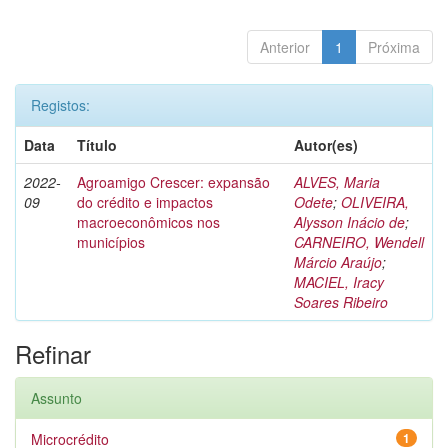
Anterior
1
Próxima
Registos:
Data
Título
Autor(es)
2022-
Agroamigo Crescer: expansão
ALVES, Maria
09
do crédito e impactos
Odete
;
OLIVEIRA,
macroeconômicos nos
Alysson Inácio de
;
municípios
CARNEIRO, Wendell
Márcio Araújo
;
MACIEL, Iracy
Soares Ribeiro
Refinar
Assunto
Microcrédito
1