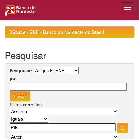
Skip
navigation
DSpace - BNB - Banco do Nordeste do Brasil
Pesquisar
Pesquisar:
por
Filtros correntes: