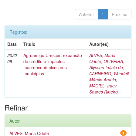
Anterior
1
Próxima
Registos:
Data
Título
Autor(es)
2022-
Agroamigo Crescer: expansão
ALVES, Maria
09
do crédito e impactos
Odete
;
OLIVEIRA,
macroeconômicos nos
Alysson Inácio de
;
municípios
CARNEIRO, Wendell
Márcio Araújo
;
MACIEL, Iracy
Soares Ribeiro
Refinar
Autor
ALVES, Maria Odete
1