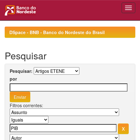
Skip
navigation
DSpace - BNB - Banco do Nordeste do Brasil
Pesquisar
Pesquisar:
por
Filtros correntes: