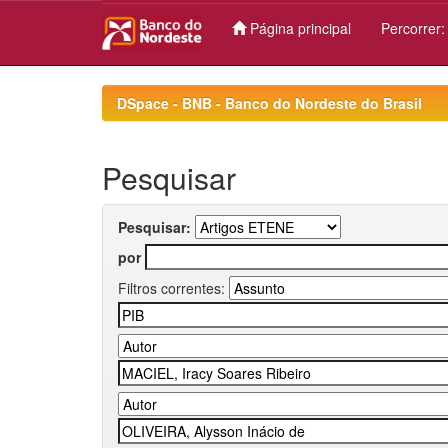
Página principal
Percorrer
Skip
navigation
DSpace - BNB - Banco do Nordeste do Brasil
Pesquisar
Pesquisar:
por
Filtros correntes: