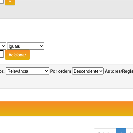
or:
Por ordem
Autores/Regi