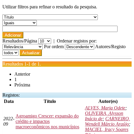
Utilizar filtros para refinar o resultado da pesquisa.
Resultados/Página
|
Ordenar registos por:
Por ordem
Autores/Registo
Resultados 1-1 de 1.
Anterior
1
Próxima
Registos:
Data
Título
Autor(es)
ALVES, Maria Odete
;
OLIVEIRA, Alysson
Agroamigo Crescer: expansão do
2022-
Inácio de
;
CARNEIRO,
crédito e impactos
09
Wendell Márcio Araújo
;
macroeconômicos nos municípios
MACIEL, Iracy Soares