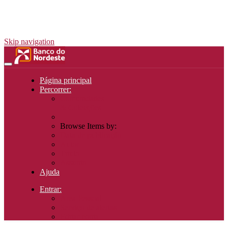
Skip navigation
Página principal
Percorrer:
Comunidades
& Colecções
Browse Items by:
Data de publicação
Autor
Título
Assunto
Ajuda
Entrar:
Área Pessoal
Serviço de alertas
Editar conta