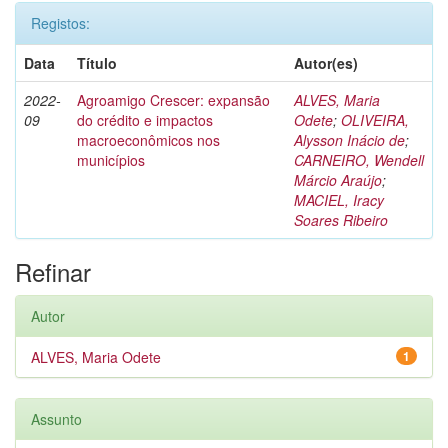
Registos:
Data
Título
Autor(es)
2022-
Agroamigo Crescer: expansão
ALVES, Maria
09
do crédito e impactos
Odete
;
OLIVEIRA,
macroeconômicos nos
Alysson Inácio de
;
municípios
CARNEIRO, Wendell
Márcio Araújo
;
MACIEL, Iracy
Soares Ribeiro
Refinar
Autor
ALVES, Maria Odete
1
Assunto