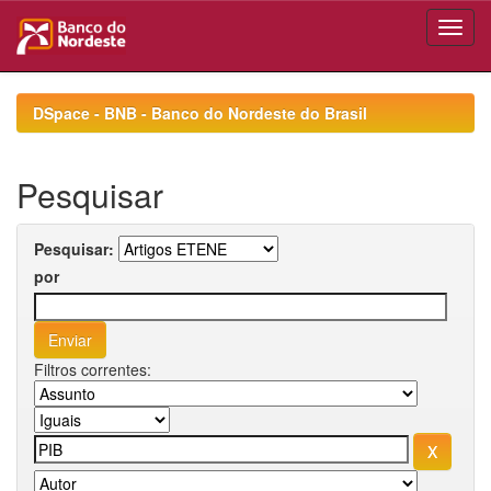
Skip
navigation
DSpace - BNB - Banco do Nordeste do Brasil
Pesquisar
Pesquisar:
por
Filtros correntes: