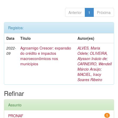
Anterior
1
Próxima
Registos:
Data
Título
Autor(es)
2022-
Agroamigo Crescer: expansão
ALVES, Maria
09
do crédito e impactos
Odete
;
OLIVEIRA,
macroeconômicos nos
Alysson Inácio de
;
municípios
CARNEIRO, Wendell
Márcio Araújo
;
MACIEL, Iracy
Soares Ribeiro
Refinar
Assunto
PRONAF
1