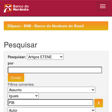
Skip
navigation
DSpace - BNB - Banco do Nordeste do Brasil
Pesquisar
Pesquisar:
por
Filtros correntes: