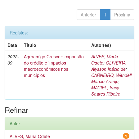
Anterior
1
Próxima
Registos:
Data
Título
Autor(es)
2022-
Agroamigo Crescer: expansão
ALVES, Maria
09
do crédito e impactos
Odete
;
OLIVEIRA,
macroeconômicos nos
Alysson Inácio de
;
municípios
CARNEIRO, Wendell
Márcio Araújo
;
MACIEL, Iracy
Soares Ribeiro
Refinar
Autor
ALVES, Maria Odete
1