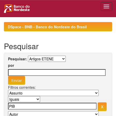
Skip
navigation
DSpace - BNB - Banco do Nordeste do Brasil
Pesquisar
Pesquisar:
por
Filtros correntes: