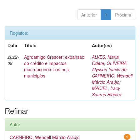
Anterior
1
Próxima
Registos:
Data
Título
Autor(es)
2022-
Agroamigo Crescer: expansão
ALVES, Maria
09
do crédito e impactos
Odete
;
OLIVEIRA,
macroeconômicos nos
Alysson Inácio de
;
municípios
CARNEIRO, Wendell
Márcio Araújo
;
MACIEL, Iracy
Soares Ribeiro
Refinar
Autor
CARNEIRO, Wendell Márcio Araújo
1