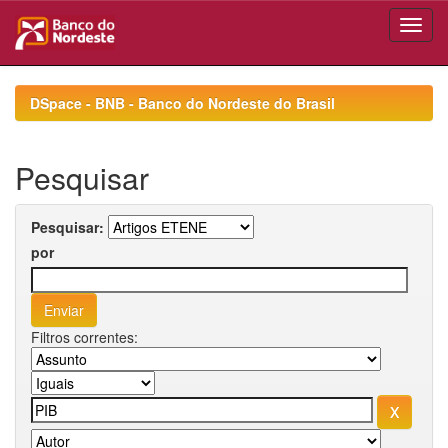
Skip
navigation
DSpace - BNB - Banco do Nordeste do Brasil
Pesquisar
Pesquisar:
por
Filtros correntes: