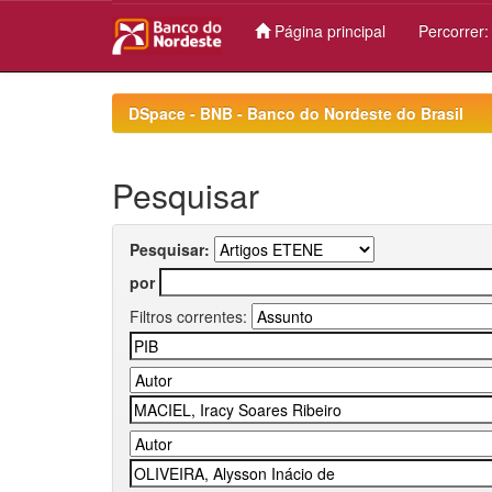
Página principal
Percorrer
Skip
navigation
DSpace - BNB - Banco do Nordeste do Brasil
Pesquisar
Pesquisar:
por
Filtros correntes: