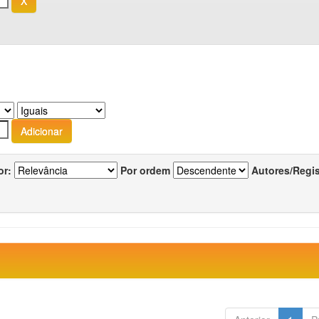
or:
Por ordem
Autores/Regi