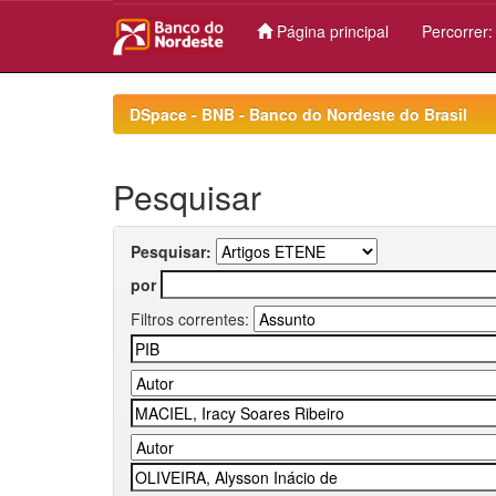
Página principal
Percorrer
Skip
navigation
DSpace - BNB - Banco do Nordeste do Brasil
Pesquisar
Pesquisar:
por
Filtros correntes: