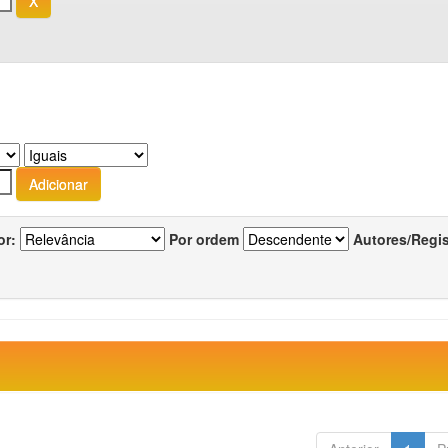
or:
Por ordem
Autores/Regi