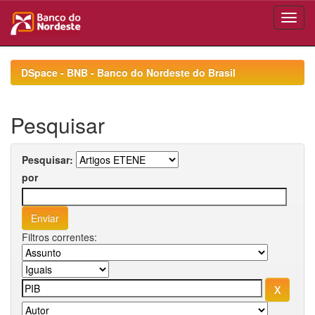
Skip
navigation
DSpace - BNB - Banco do Nordeste do Brasil
Pesquisar
Pesquisar:
por
Filtros correntes: