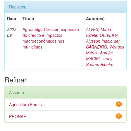
Registos:
Data
Título
Autor(es)
2022-
Agroamigo Crescer: expansão
ALVES, Maria
09
do crédito e impactos
Odete
;
OLIVEIRA,
macroeconômicos nos
Alysson Inácio de
;
municípios
CARNEIRO, Wendell
Márcio Araújo
;
MACIEL, Iracy
Soares Ribeiro
Refinar
Assunto
Agricultura Familiar
1
PRONAF
1